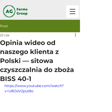
Post
22 cze
Opinia wideo od
naszego klienta z
Polski — sitowa
czyszczalnia do zboża
BISS 40-1
https://www.youtube.com/watch?
v=U8OoV2put8o