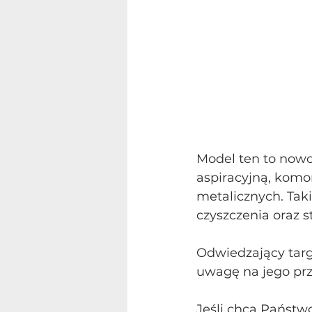
Model ten to nowo
aspiracyjną, kom
metalicznych. Tak
czyszczenia oraz 
Odwiedzający targ
uwagę na jego prz
Jeśli chcą Państw