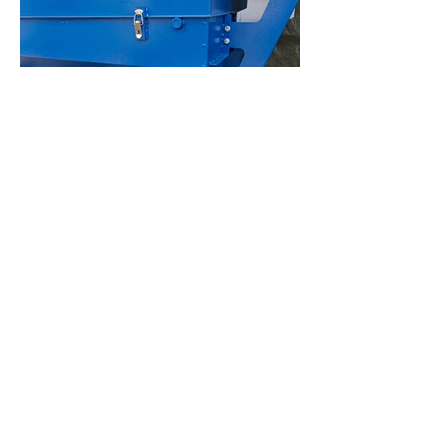
Avantages
Coefficient élevé de pré-
nettoyage de tous les types
d'impuretés
Économie d'énergie
Longue durée de vie grâce à un
processus de fabrication moderne
Facilité d'entretien