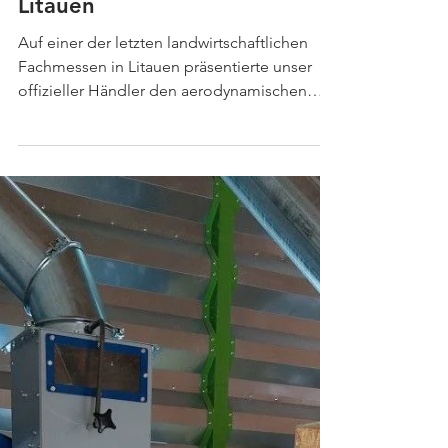
Weniger Einstellungen
— mehr Ergebnis:
Getreidereiniger AGM 5
auf einer Ausstellung in
Litauen
Auf einer der letzten landwirtschaftlichen
Fachmessen in Litauen präsentierte unser
offizieller Händler den aerodynamischen
Getreidereiniger AGM 5, der sofort die
Aufmerksamkeit von Fachleuten und
Landwirten auf sich zog. Das Hauptmerkmal
der Maschine ist der Betrieb ohne klassische
Siebe — die Reinigung erfolgt durch
Aerodynamik und präzise eingestellte
Luftströme. Für viele Besucher war dies eine
echte Innovation, da dieser Ansatz nicht nur