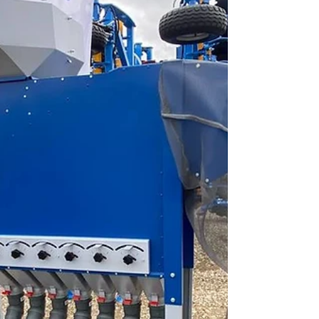
testen. Seinen Angaben zufolge zeigte das
Gerät sofort eine hohe Reinigungsleistung
dank des durchdachten Aspirationssystems,
das leichte Verunreinigungen sowohl am
Einlauf als auch am Auslauf effektiv entfernt.
Dadurch wird bereits nach einem Durchgang
ein deutlich saubereres Endprodukt erzielt.
Besonders hervorgeh