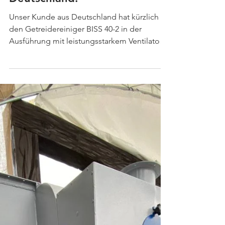
Stabiler Betrieb und
minimaler
Wartungsaufwand – die
Wahl eines Kunden aus
Deutschland.
Unser Kunde aus Deutschland hat kürzlich
den Getreidereiniger BISS 40-2 in der
Ausführung mit leistungsstarkem Ventilator
gekauft und seine ersten Erfahrungen mit
dem Einsatz der Maschine geteilt. Nach
seiner Einschätzung arbeitet die Maschine
auch bei der Reinigung von Kulturen wie
Mohn, bei denen eine besonders hohe
Reinigungspräzision erforderlich ist,