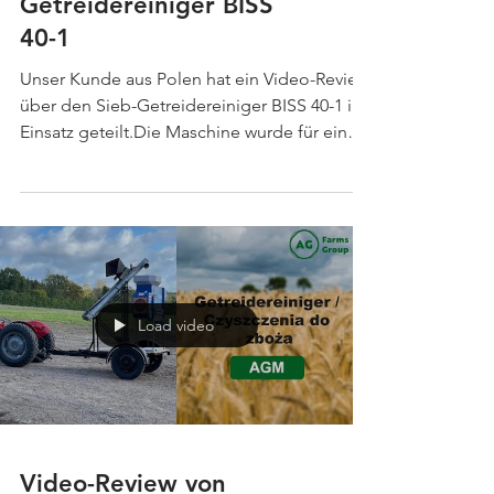
Getreidereiniger BISS
40-1
Unser Kunde aus Polen hat ein Video-Review
über den Sieb-Getreidereiniger BISS 40-1 im
Einsatz geteilt.Die Maschine wurde für eine
effiziente Vorreinigung und Endreinigung
von Getreide entwickelt und bietet
zuverlässige Leistung für landwirtschaftliche
Betriebe und Getreideverarbeitung. ✅
Vorreinigungsleistung: bis zu 42 t/h ✅
Endreinigungsleistung: bis zu 14 t/h ✅
Installierte Leistung: 7,5 kW ✅ Siebfläche: 3
Load video
m² ✅ Europäische Qualität, CE-zertifizierte
Maschine
Video-Review von