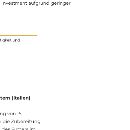
n Investment aufgrund geringer
tigkeit und
em (Italien)
ng von 15
e die Zubereitung
 des Futters im