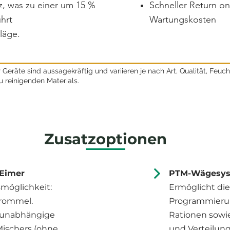
nz, was zu einer um 15 %
Schneller Return o
hrt
Wartungskosten
läge.
Geräte sind aussagekräftig und variieren je nach Art, Qualität, Feuch
reinigenden Materials.
Zusatzoptionen
 Eimer
PTM-Wägesyst
smöglichkeit:
Ermöglicht die
Trommel.
Programmieru
 unabhängige
Rationen sowi
ischers (ohne
und Verteilung