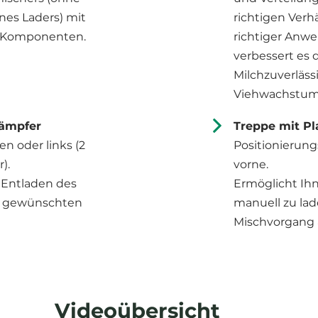
es Laders) mit
richtigen Verhä
 Komponenten.
richtiger Anw
verbessert es 
Milchzuverläss
Viehwachstum 
ämpfer​
Treppe mit Pl
n oder links (2
Positionierung
).
vorne.
 Entladen des
Ermöglicht Ihn
r gewünschten
manuell zu la
Mischvorgang 
Videoübersicht