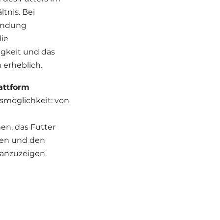
ltnis. Bei
endung
die
igkeit und das
erheblich.
attform
smöglichkeit: von
en, das Futter
den und den
anzuzeigen.